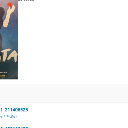
1_211406525
pg
,
1.34
Mo
)