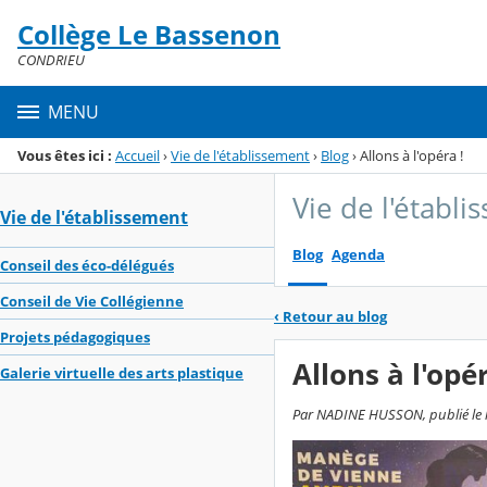
Panneau de gestion des cookies
Collège Le Bassenon
Menu de la rubrique
Contenu
CONDRIEU
MENU
Vous êtes ici :
Accueil
›
Vie de l'établissement
›
Blog
›
Allons à l'opéra !
Vie de l'établ
Vie de l'établissement
Blog
Agenda
Conseil des éco-délégués
Conseil de Vie Collégienne
‹
Retour au blog
Projets pédagogiques
Allons à l'opér
Galerie virtuelle des arts plastique
Par NADINE HUSSON, publié le lun