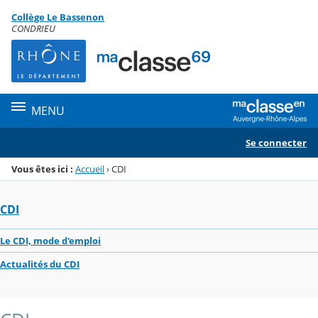
Panneau de gestion des cookies
Collège Le Bassenon
Menu de la rubrique
Contenu
CONDRIEU
MENU
Se connecter
Vous êtes ici :
Accueil
›
CDI
CDI
Le CDI, mode d'emploi
Actualités du CDI