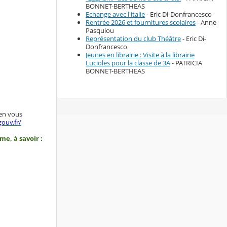
BONNET-BERTHEAS
Echange avec l'italie
- Eric Di-Donfrancesco
Rentrée 2026 et fournitures scolaires
- Anne
Pasquiou
Représentation du club Théâtre
- Eric Di-
Donfrancesco
Jeunes en librairie : Visite à la librairie
Lucioles pour la classe de 3A
- PATRICIA
BONNET-BERTHEAS
 en vous
ouv.fr/
e, à savoir :