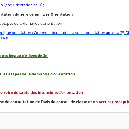
e
en ligne Orientation en 3
;
tation du service en ligne Orientation
s étapes de la demande d’orientation
e
en ligne orientation : Comment demander sa voie d’orientation après la 3
. D
lasse
;
ants légaux d’élèves de 3
e
les étapes de la demande d’orientation
visoire de saisie des intentions d’orientation
se de consultation de l’avis du conseil de classe et en
accuser récepti