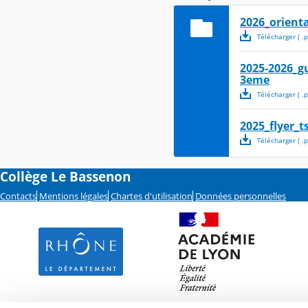
2026_orient
Télécharger
( .
p
2025-2026_g
3eme
Télécharger
( .
p
2025_flyer_t
Télécharger
( .
p
Collège Le Bassenon
Contacts
Mentions légales
Chartes d'utilisation
Données personnelles