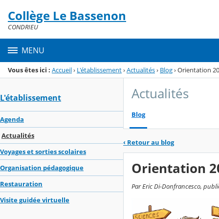
Panneau de gestion des cookies
Collège Le Bassenon
Menu de la rubrique
Contenu
CONDRIEU
MENU
Vous êtes ici :
Accueil
›
L'établissement
›
Actualités
›
Blog
›
Orientation 2
Actualités
L'établissement
Blog
Agenda
Actualités
‹
Retour au blog
Voyages et sorties scolaires
Orientation 
Organisation pédagogique
Restauration
Par Eric Di-Donfrancesco, publié
Visite guidée virtuelle