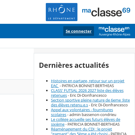
Se connecter
Dernières actualités
Histoires en partage, retour sur un projet
EAC
- PATRICIA BONNET-BERTHEAS
CLASS' FUTSAL 2026 2027 liste des élèves
retenues
- Eric Di-Donfrancesco
Section sportive pleine nature de 6eme :liste
des élèves retenu.e.s
- Eric Di-Donfrancesco
Appel aux volontaires - fournitures
scolaires
- admin bassenon-condrieu
Le collège accueille ses futurs élèves de
sixième
- PATRICIA BONNET-BERTHEAS
Réaménagement du CDI : le projet
"gagnant" des 5ème a été choisi
- PATRICIA