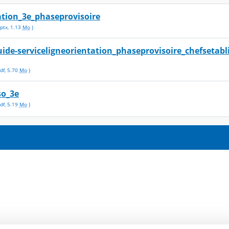
ation_3e_phaseprovisoire
ptx
,
1.13
Mo
)
uide-serviceligneorientation_phaseprovisoire_chefsetab
df
,
5.70
Mo
)
so_3e
df
,
5.19
Mo
)