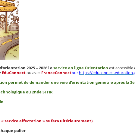
d’orientation 2025 – 2026
l
e
service en ligne Orientation
est accessible
e
EduConnect
ou avec
FranceConnect
s
ur
https://educonnect.education.g
tion permet de demander une voie d’orientation générale après la 3èm
nologique ou 2nde STHR
le
 « service affectation » se fera ultérieurement).
chaque palier