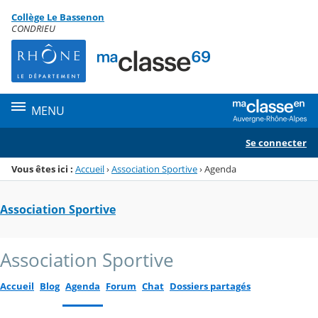
Panneau de gestion des cookies
Collège Le Bassenon
Menu de la rubrique
Contenu
CONDRIEU
MENU
Se connecter
Vous êtes ici :
Accueil
›
Association Sportive
›
Agenda
Association Sportive
Association Sportive
Accueil
Blog
Agenda
Forum
Chat
Dossiers partagés