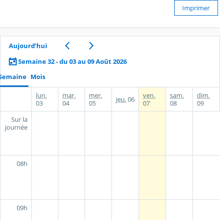
Imprimer
Aujourd’hui
Semaine 32 - du 03 au 09 Août 2026
Semaine
Mois
lun.
mar.
mer.
ven.
sam.
dim.
jeu.
06
03
04
05
07
08
09
Sur la
journée
08h
09h