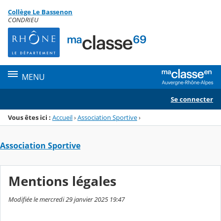
Panneau de gestion des cookies
Collège Le Bassenon
Menu de la rubrique
Contenu
CONDRIEU
MENU
Se connecter
Vous êtes ici :
Accueil
›
Association Sportive
›
Association Sportive
Mentions légales
Modifiée le mercredi 29 janvier 2025 19:47