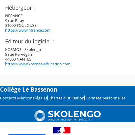
Hébergeur :
NFRANCE
9 rue Ritay
31000 TOULOUSE
https://www.nfrance.com
Editeur du logiciel :
KOSMOS - Skolengo
8 rue Kervégan
44000 NANTES
https://www.kosmos-education.com
Collège Le Bassenon
Contacts
Mentions légales
Chartes d'utilisation
Données personnelles