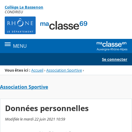
Panneau de gestion des cookies
Collège Le Bassenon
Menu de la rubrique
Contenu
CONDRIEU
MENU
Se connecter
Vous êtes ici :
Accueil
›
Association Sportive
›
Association Sportive
Données personnelles
Modifiée le mardi 22 juin 2021 10:59