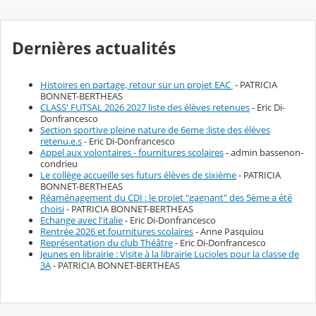
Dernières actualités
Histoires en partage, retour sur un projet EAC
- PATRICIA
BONNET-BERTHEAS
CLASS' FUTSAL 2026 2027 liste des élèves retenues
- Eric Di-
Donfrancesco
Section sportive pleine nature de 6eme :liste des élèves
retenu.e.s
- Eric Di-Donfrancesco
Appel aux volontaires - fournitures scolaires
- admin bassenon-
condrieu
Le collège accueille ses futurs élèves de sixième
- PATRICIA
BONNET-BERTHEAS
Réaménagement du CDI : le projet "gagnant" des 5ème a été
choisi
- PATRICIA BONNET-BERTHEAS
Echange avec l'italie
- Eric Di-Donfrancesco
Rentrée 2026 et fournitures scolaires
- Anne Pasquiou
Représentation du club Théâtre
- Eric Di-Donfrancesco
Jeunes en librairie : Visite à la librairie Lucioles pour la classe de
3A
- PATRICIA BONNET-BERTHEAS