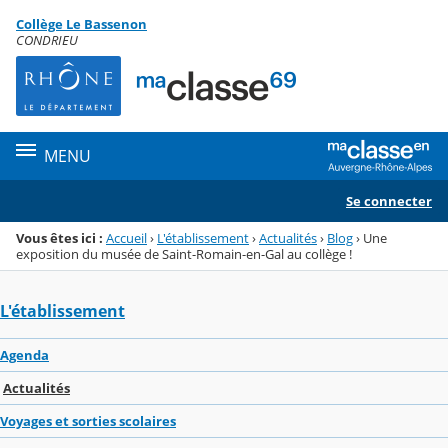
Panneau de gestion des cookies
Collège Le Bassenon
Menu de la rubrique
Contenu
CONDRIEU
MENU
Se connecter
Vous êtes ici :
Accueil
›
L'établissement
›
Actualités
›
Blog
›
Une
exposition du musée de Saint-Romain-en-Gal au collège !
L'établissement
Agenda
Actualités
Voyages et sorties scolaires