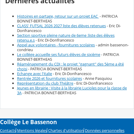
Dernières actualités
Histoires en partage, retour sur un projet EAC
- PATRICIA
BONNET-BERTHEAS
CLASS' FUTSAL 2026 2027 liste des élèves retenues
- Eric Di-
Donfrancesco
Section sportive pleine nature de 6eme :liste des élèves
retenu.e.s
- Eric Di-Donfrancesco
Appel aux volontaires - fournitures scolaires
- admin bassenon-
condrieu
Le collège accueille ses futurs élèves de sixième
- PATRICIA
BONNET-BERTHEAS
Réaménagement du CDI : le projet "gagnant" des 5ème a été
choisi
- PATRICIA BONNET-BERTHEAS
Echange avec l'italie
- Eric Di-Donfrancesco
Rentrée 2026 et fournitures scolaires
- Anne Pasquiou
Représentation du club Théâtre
- Eric Di-Donfrancesco
Jeunes en librairie : Visite à la librairie Lucioles pour la classe de
3A
- PATRICIA BONNET-BERTHEAS
Collège Le Bassenon
Contacts
Mentions légales
Chartes d'utilisation
Données personnelles