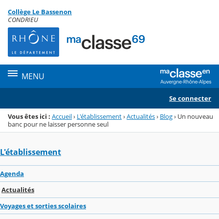
Panneau de gestion des cookies
Collège Le Bassenon
Menu de la rubrique
Contenu
CONDRIEU
MENU
Se connecter
Vous êtes ici :
Accueil
›
L'établissement
›
Actualités
›
Blog
›
Un nouveau
banc pour ne laisser personne seul
L'établissement
Agenda
Actualités
Voyages et sorties scolaires