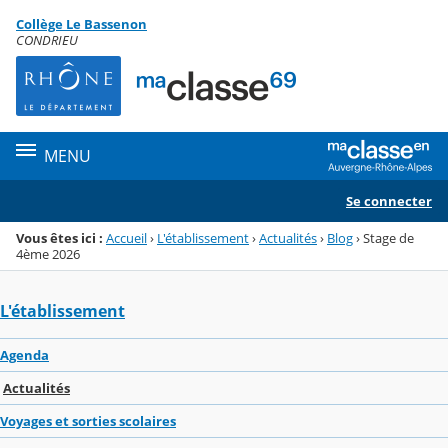
Panneau de gestion des cookies
Collège Le Bassenon
Menu de la rubrique
Contenu
CONDRIEU
MENU
Se connecter
Vous êtes ici :
Accueil
›
L'établissement
›
Actualités
›
Blog
›
Stage de
4ème 2026
L'établissement
Agenda
Actualités
Voyages et sorties scolaires