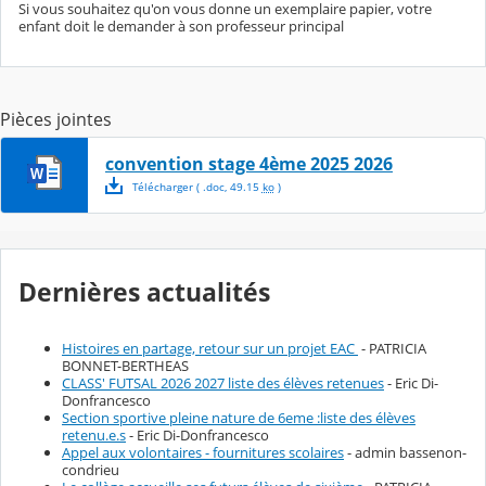
Si vous souhaitez qu'on vous donne un exemplaire papier, votre
enfant doit le demander à son professeur principal
Pièces jointes
convention stage 4ème 2025 2026
Télécharger
( .
doc
,
49.15
ko
)
Dernières actualités
Histoires en partage, retour sur un projet EAC
- PATRICIA
BONNET-BERTHEAS
CLASS' FUTSAL 2026 2027 liste des élèves retenues
- Eric Di-
Donfrancesco
Section sportive pleine nature de 6eme :liste des élèves
retenu.e.s
- Eric Di-Donfrancesco
Appel aux volontaires - fournitures scolaires
- admin bassenon-
condrieu