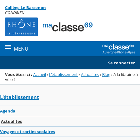
Panneau de gestion des cookies
Collège Le Bassenon
Menu de la rubrique
Contenu
CONDRIEU
MENU
Se connecter
Vous êtes ici :
Accueil
›
L'établissement
›
Actualités
›
Blog
›
A la librairie à
vélo !
L'établissement
Agenda
Actualités
Voyages et sorties scolaires