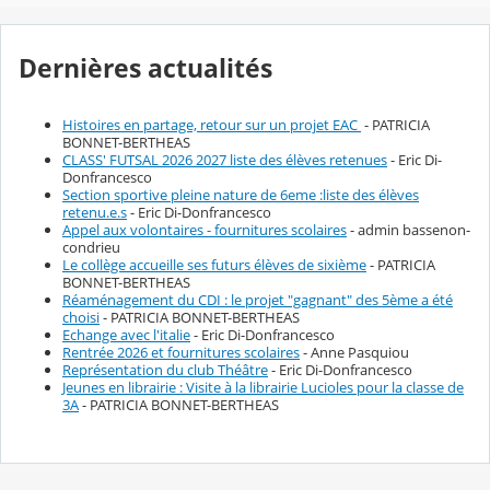
Dernières actualités
Histoires en partage, retour sur un projet EAC
- PATRICIA
BONNET-BERTHEAS
CLASS' FUTSAL 2026 2027 liste des élèves retenues
- Eric Di-
Donfrancesco
Section sportive pleine nature de 6eme :liste des élèves
retenu.e.s
- Eric Di-Donfrancesco
Appel aux volontaires - fournitures scolaires
- admin bassenon-
condrieu
Le collège accueille ses futurs élèves de sixième
- PATRICIA
BONNET-BERTHEAS
Réaménagement du CDI : le projet "gagnant" des 5ème a été
choisi
- PATRICIA BONNET-BERTHEAS
Echange avec l'italie
- Eric Di-Donfrancesco
Rentrée 2026 et fournitures scolaires
- Anne Pasquiou
Représentation du club Théâtre
- Eric Di-Donfrancesco
Jeunes en librairie : Visite à la librairie Lucioles pour la classe de
3A
- PATRICIA BONNET-BERTHEAS