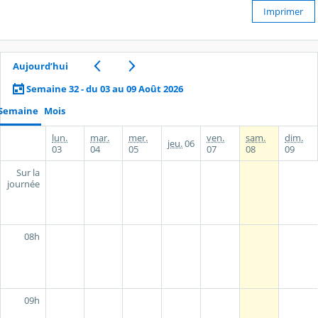
Imprimer
Aujourd’hui
Semaine 32 - du 03 au 09 Août 2026
Semaine
Mois
lun.
mar.
mer.
ven.
sam.
dim.
jeu.
06
03
04
05
07
08
09
Sur la
journée
08h
09h