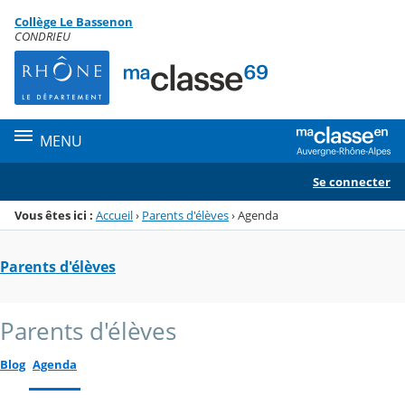
Panneau de gestion des cookies
Collège Le Bassenon
Menu de la rubrique
Contenu
CONDRIEU
MENU
Se connecter
Vous êtes ici :
Accueil
›
Parents d'élèves
›
Agenda
Parents d'élèves
Parents d'élèves
Blog
Agenda