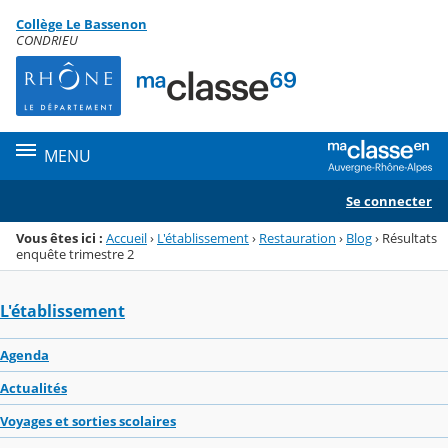
Panneau de gestion des cookies
Collège Le Bassenon
Menu de la rubrique
Contenu
CONDRIEU
MENU
Se connecter
Vous êtes ici :
Accueil
›
L'établissement
›
Restauration
›
Blog
›
Résultats
enquête trimestre 2
L'établissement
Agenda
Actualités
Voyages et sorties scolaires