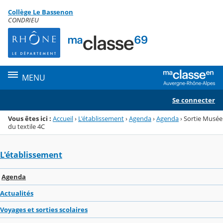
Panneau de gestion des cookies
Collège Le Bassenon
Menu de la rubrique
Contenu
CONDRIEU
MENU
Se connecter
Vous êtes ici :
Accueil
›
L'établissement
›
Agenda
›
Agenda
›
Sortie Musée
du textile 4C
L'établissement
Agenda
Actualités
Voyages et sorties scolaires