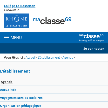
Panneau de gestion des cookies
Collège Le Bassenon
Menu de la rubrique
Contenu
CONDRIEU
MENU
Se connecter
Vous êtes ici :
Accueil
›
L'établissement
›
Agenda
›
L'établissement
Agenda
Actualités
Voyages et sorties scolaires
Organisation pédagogique