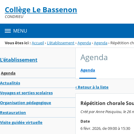
Panneau de gestion des cookies
Collège Le Bassenon
Menu de la rubrique
Contenu
CONDRIEU
MENU
Vous êtes ici :
Accueil
›
L'établissement
›
Agenda
›
Agenda
›
Répétition ch
Agenda
L'établissement
Agenda
Agenda
Actualités
‹ Retour à la liste
Voyages et sorties scolaires
Répétition chorale Sou
Organisation pédagogique
Créé par Anne Pasquiou, le 26 
Restauration
Date
Visite guidée virtuelle
6 févr. 2026, de 09:00 à 15:30