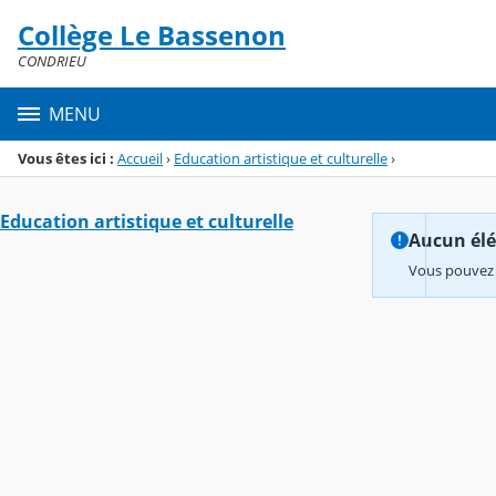
Panneau de gestion des cookies
Collège Le Bassenon
Menu de la rubrique
Contenu
CONDRIEU
MENU
Vous êtes ici :
Accueil
›
Education artistique et culturelle
›
Education artistique et culturelle
Aucun élém
Vous pouvez 