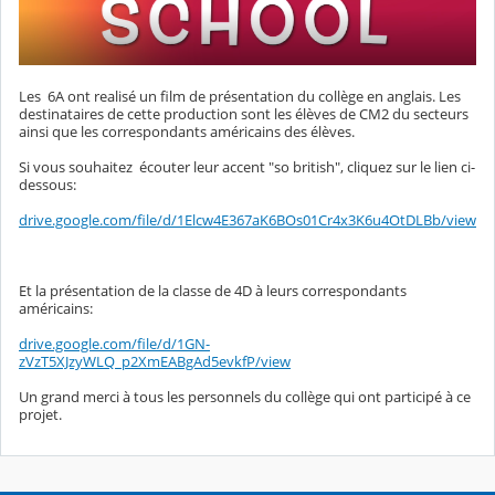
Les 6A ont realisé un film de présentation du collège en anglais. Les
destinataires de cette production sont les élèves de CM2 du secteurs
ainsi que les correspondants américains des élèves.
Si vous souhaitez écouter leur accent "so british", cliquez sur le lien ci-
dessous:
drive.google.com/file/d/1Elcw4E367aK6BOs01Cr4x3K6u4OtDLBb/view
Et la présentation de la classe de 4D à leurs correspondants
américains:
drive.google.com/file/d/1GN-
zVzT5XJzyWLQ_p2XmEABgAd5evkfP/view
Un grand merci à tous les personnels du collège qui ont participé à ce
projet.