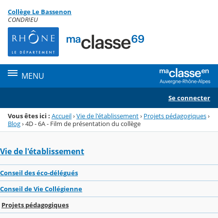
Panneau de gestion des cookies
Collège Le Bassenon
Menu de la rubrique
Contenu
CONDRIEU
MENU
Se connecter
Vous êtes ici :
Accueil
›
Vie de l'établissement
›
Projets pédagogiques
›
Blog
›
4D - 6A - Film de présentation du collège
Vie de l'établissement
Conseil des éco-délégués
Conseil de Vie Collégienne
Projets pédagogiques