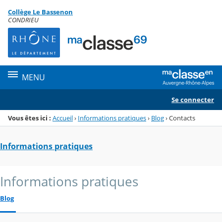
Panneau de gestion des cookies
Collège Le Bassenon
Menu de la rubrique
Contenu
CONDRIEU
MENU
Se connecter
Vous êtes ici :
Accueil
›
Informations pratiques
›
Blog
›
Contacts
Informations pratiques
Informations pratiques
Blog