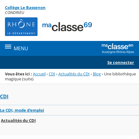
Panneau de gestion des cookies
Collège Le Bassenon
Menu de la rubrique
Contenu
CONDRIEU
MENU
Se connecter
Vous êtes ici :
Accueil
›
CDI
›
Actualités du CDI
›
Blog
›
Une bibliothèque
magique (suite)
CDI
Le CDI, mode d'emploi
Actualités du CDI