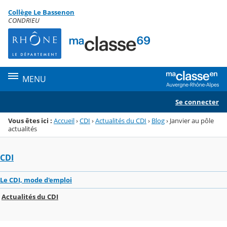
Panneau de gestion des cookies
Collège Le Bassenon
Menu de la rubrique
Contenu
CONDRIEU
MENU
Se connecter
Vous êtes ici :
Accueil
›
CDI
›
Actualités du CDI
›
Blog
›
Janvier au pôle
actualités
CDI
Le CDI, mode d'emploi
Actualités du CDI