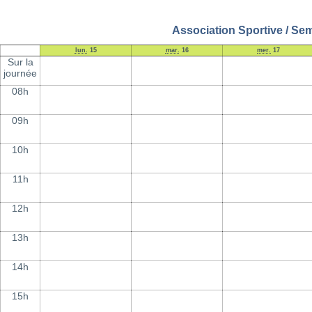
Association Sportive / Se
lun.
15
mar.
16
mer.
17
Sur la
journée
08h
09h
10h
11h
12h
13h
14h
15h