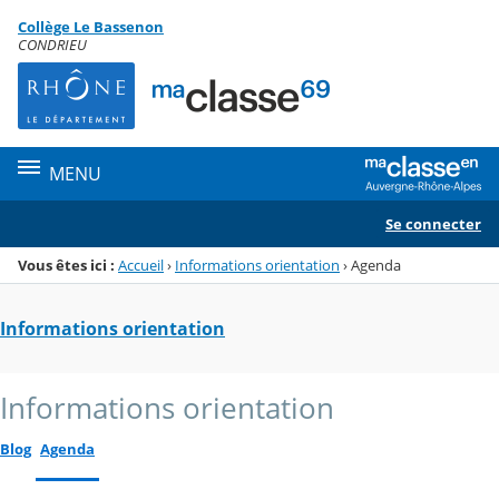
Panneau de gestion des cookies
Collège Le Bassenon
Menu de la rubrique
Contenu
CONDRIEU
MENU
Se connecter
Vous êtes ici :
Accueil
›
Informations orientation
›
Agenda
Informations orientation
Informations orientation
Blog
Agenda