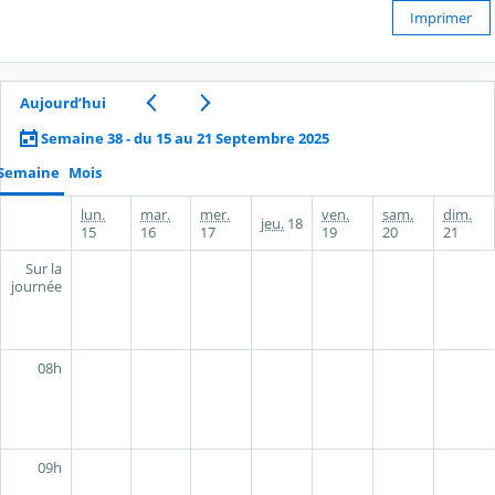
Imprimer
Aujourd’hui
Semaine 38 - du 15 au 21 Septembre 2025
Semaine
Mois
lun.
mar.
mer.
ven.
sam.
dim.
jeu.
18
15
16
17
19
20
21
Sur la
journée
08h
09h